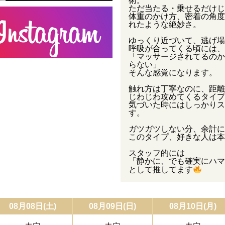
術。
ただ当たる・乗せるだけじ
体重のかけ方、密着の角度
れたような絶妙さ。
ゆっくり近づいて、逃げ場
呼吸が合ってくる頃には、
「マッサージされてるのか
らない」
そんな感覚になります。
触れ方は丁寧なのに、距離
じわじわ攻めてくるタイプ
気づいた時にはしっかりス
す。
ガツガツしない分、余計に
このタイプ、好きな人は本
スタッフ的には
「静かに、でも確実にハマ
として推してます
08月08日(土)
08月09日(日)
08月10日(月)