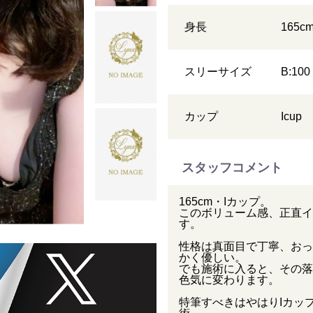
身長
165
c
スリーサイズ
B:100
カップ
I
cup
スタッフコメント
165cm・Iカップ。
このボリューム感、正直イ
す。
性格は真面目で丁寧、おっ
かく優しい。
でも施術に入ると、その落
色気に変わります。
特筆すべきはやはりIカッ