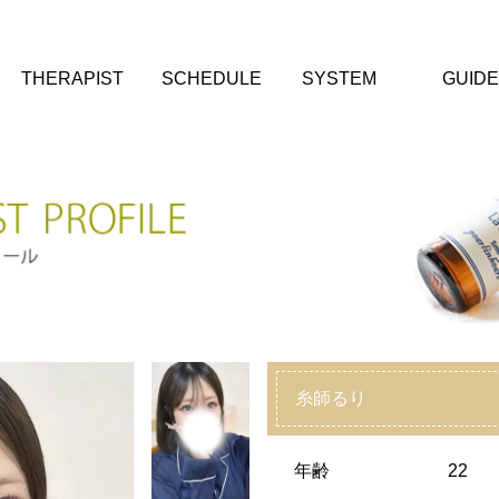
THERAPIST
SCHEDULE
SYSTEM
GUIDE
糸師るり
年齢
22