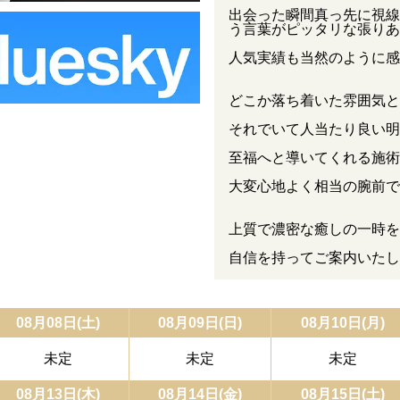
出会った瞬間真っ先に視線
う言葉がピッタリな張りあ
人気実績も当然のように感
どこか落ち着いた雰囲気と
それでいて人当たり良い明
至福へと導いてくれる施術
大変心地よく相当の腕前で
上質で濃密な癒しの一時を
自信を持ってご案内いたし
08月08日(土)
08月09日(日)
08月10日(月)
未定
未定
未定
08月13日(木)
08月14日(金)
08月15日(土)