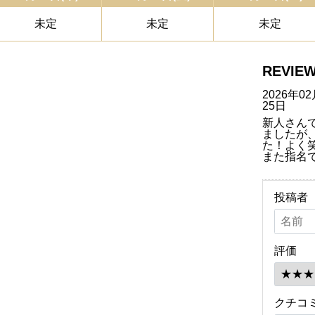
未定
未定
未定
REVIE
2026年0
25日
新人さん
ましたが
た！よく
また指名
投稿者
評価
クチコ