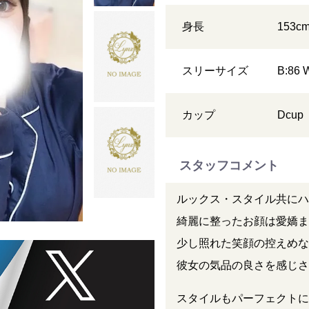
身長
153
c
スリーサイズ
B:86 
カップ
D
cup
スタッフコメント
ルックス・スタイル共にハ
綺麗に整ったお顔は愛嬌ま
少し照れた笑顔の控えめな
彼女の気品の良さを感じさ
スタイルもパーフェクトに