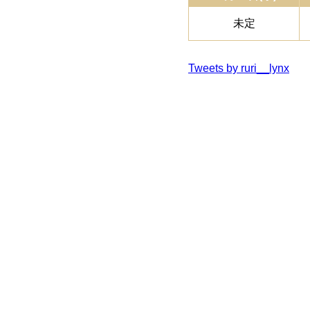
未定
Tweets by ruri__lynx