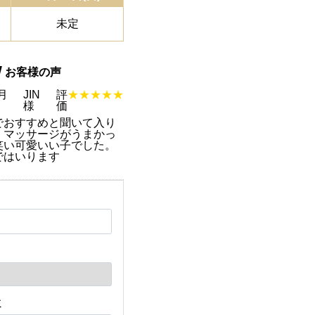
未定
W
お客様の声
2月
JIN
評
★★★★★
様
価
でおすすめと聞いて入り
、マッサージがうまかっ
笑い可愛いい子でした。
ではいります
ミ